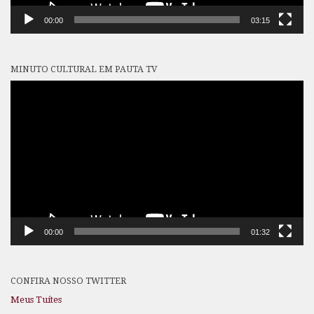
00:00
03:15
MINUTO CULTURAL EM PAUTA TV
Tocador
de
vídeo
00:00
01:32
CONFIRA NOSSO TWITTER
Meus Tuítes