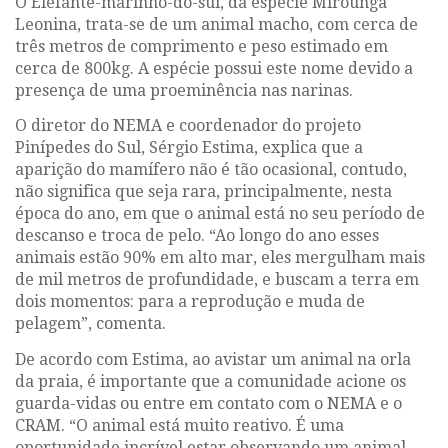
O Elefante-marinho-do-sul, da espécie Mirounga
Leonina, trata-se de um animal macho, com cerca de
três metros de comprimento e peso estimado em
cerca de 800kg. A espécie possui este nome devido a
presença de uma proeminência nas narinas.
O diretor do NEMA e coordenador do projeto
Pinípedes do Sul, Sérgio Estima, explica que a
aparição do mamífero não é tão ocasional, contudo,
não significa que seja rara, principalmente, nesta
época do ano, em que o animal está no seu período de
descanso e troca de pelo. “Ao longo do ano esses
animais estão 90% em alto mar, eles mergulham mais
de mil metros de profundidade, e buscam a terra em
dois momentos: para a reprodução e muda de
pelagem”, comenta.
De acordo com Estima, ao avistar um animal na orla
da praia, é importante que a comunidade acione os
guarda-vidas ou entre em contato com o NEMA e o
CRAM. “O animal está muito reativo. É uma
oportunidade incrível estar observando um animal