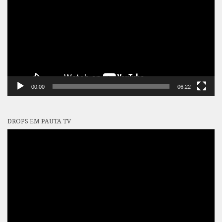
vídeo
00:00
06:22
DROPS EM PAUTA TV
Tocador
de
vídeo