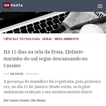
Skip to content
CIÊNCIA E TECNOLOGIA
/
GERAL
/
MEIO AMBIENTE
Há 15 dias na orla da Praia, Elefante-
marinho-do-sul segue descansando no
Cassino
POR
EM PAUTA
·
30/01/2024
A presença do mamífero foi registrada, pela primeira
vez, no dia 15 de janeiro. Desde então, os órgãos
ambientais realizam o seu monitoramento diário
Por Laura Cosme / Em Pauta