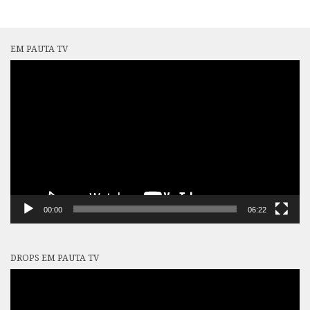
EM PAUTA TV
Tocador
de
vídeo
00:00
06:22
DROPS EM PAUTA TV
Tocador
de
vídeo