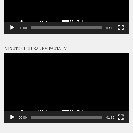
00:00
03:15
MINUTO CULTURAL EM PAUTA TV
Tocador
de
vídeo
00:00
01:32