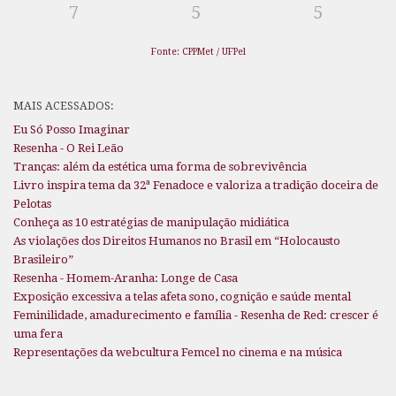
7
5
5
Fonte: CPPMet / UFPel
MAIS ACESSADOS:
Eu Só Posso Imaginar
Resenha - O Rei Leão
Tranças: além da estética uma forma de sobrevivência
Livro inspira tema da 32ª Fenadoce e valoriza a tradição doceira de
Pelotas
Conheça as 10 estratégias de manipulação midiática
As violações dos Direitos Humanos no Brasil em “Holocausto
Brasileiro”
Resenha - Homem-Aranha: Longe de Casa
Exposição excessiva a telas afeta sono, cognição e saúde mental
Feminilidade, amadurecimento e família - Resenha de Red: crescer é
uma fera
Representações da webcultura Femcel no cinema e na música