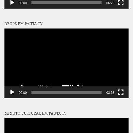
00:00
06:22
DROPS EM PAUTA TV
Tocador
de
vídeo
00:00
03:15
MINUTO CULTURAL EM PAUTA TV
Tocador
de