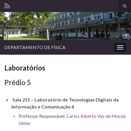
Alte
form
Search for:
de
pesq
DEPARTAMENTO DE FÍSICA
Alter
nave
Laboratórios
Prédio 5
Sala 215 – Laboratório de Tecnologias Digitais da
Informação e Comunicação II
Professor Responsável:
Carlos Alberto Vaz de Morais
Júnior