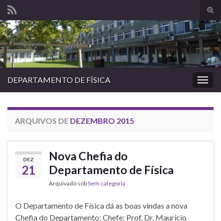
Alte
form
Search for:
de
pesq
DEPARTAMENTO DE FÍSICA
Alter
nave
ARQUIVOS DE
DEZEMBRO 2015
Nova Chefia do
DEZ
21
Departamento de Física
Arquivado sob
Sem categoria
O Departamento de Física dá as boas vindas a nova
Chefia do Departamento: Chefe: Prof. Dr. Maurício