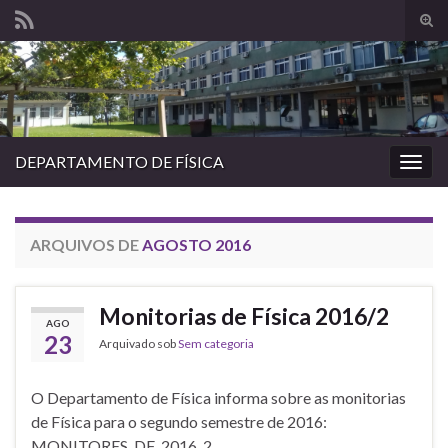
Alte
form
Search for:
de
pesq
DEPARTAMENTO DE FÍSICA
Alter
nave
ARQUIVOS DE
AGOSTO 2016
Monitorias de Física 2016/2
AGO
23
Arquivado sob
Sem categoria
O Departamento de Física informa sobre as monitorias
de Física para o segundo semestre de 2016:
MONITORES_DF_2016_2