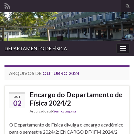
Alte
form
Search for:
de
pesq
DEPARTAMENTO DE FÍSICA
Alter
nave
ARQUIVOS DE
OUTUBRO 2024
Encargo do Departamento de
OUT
02
Física 2024/2
Arquivado sob
Sem categoria
O Departamento de Física divulga o encargo acadêmico
para o semestre 2024/2: ENCARGO DF/IFM 2024/2