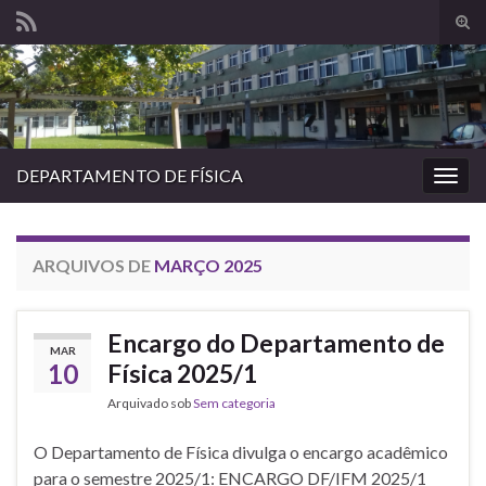
Alte
form
Search for:
de
pesq
DEPARTAMENTO DE FÍSICA
Alter
nave
ARQUIVOS DE
MARÇO 2025
Encargo do Departamento de
MAR
10
Física 2025/1
Arquivado sob
Sem categoria
O Departamento de Física divulga o encargo acadêmico
para o semestre 2025/1: ENCARGO DF/IFM 2025/1