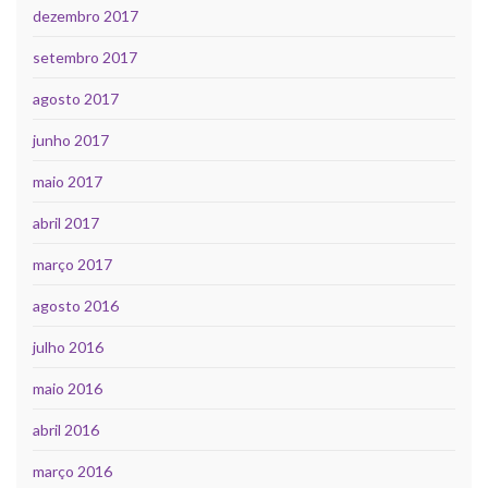
dezembro 2017
setembro 2017
agosto 2017
junho 2017
maio 2017
abril 2017
março 2017
agosto 2016
julho 2016
maio 2016
abril 2016
março 2016