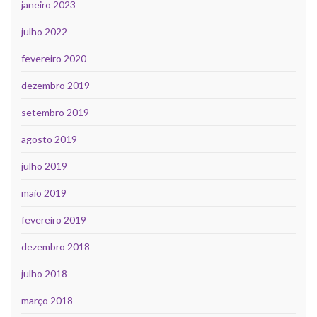
janeiro 2023
julho 2022
fevereiro 2020
dezembro 2019
setembro 2019
agosto 2019
julho 2019
maio 2019
fevereiro 2019
dezembro 2018
julho 2018
março 2018