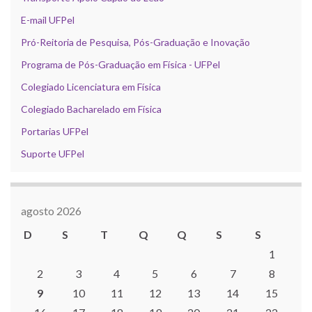
E-mail UFPel
Pró-Reitoria de Pesquisa, Pós-Graduação e Inovação
Programa de Pós-Graduação em Física - UFPel
Colegiado Licenciatura em Física
Colegiado Bacharelado em Física
Portarias UFPel
Suporte UFPel
agosto 2026
D
S
T
Q
Q
S
S
1
2
3
4
5
6
7
8
9
10
11
12
13
14
15