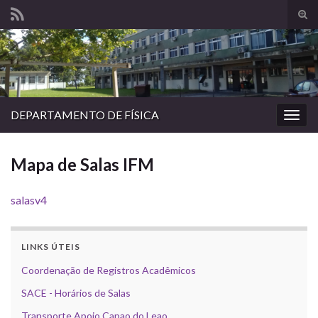
Alte
form
Search for:
de
pesq
DEPARTAMENTO DE FÍSICA
Alter
nave
Mapa de Salas IFM
salasv4
LINKS ÚTEIS
Coordenação de Registros Acadêmicos
SACE - Horários de Salas
Transporte Apoio Capao do Leao