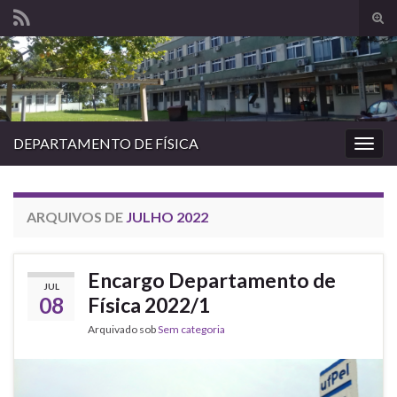
Alte
form
Search for:
de
pesq
DEPARTAMENTO DE FÍSICA
Alter
nave
ARQUIVOS DE
JULHO 2022
Encargo Departamento de
JUL
08
Física 2022/1
Arquivado sob
Sem categoria