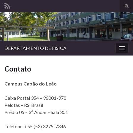
Alte
form
Search for:
de
pesq
DEPARTAMENTO DE FÍSICA
Alter
nave
Contato
Campus Capão do Leão
Caixa Postal 354 – 96001-970
Pelotas – RS, Brasil
Prédio 05 – 3º Andar – Sala 301
Telefone: +55 (53) 3275-7346