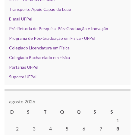
Transporte Apoio Capao do Leao
E-mail UFPel
Pró-Reitoria de Pesquisa, Pós-Graduação e Inovação
Programa de Pós-Graduação em Física - UFPel
Colegiado Licenciatura em Física
Colegiado Bacharelado em Física
Portarias UFPel
Suporte UFPel
agosto 2026
D
S
T
Q
Q
S
S
1
2
3
4
5
6
7
8