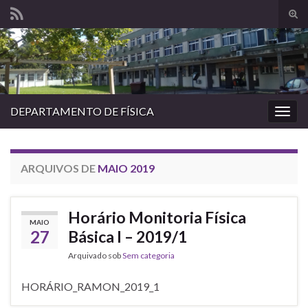
Alte
form
Search for:
de
pesq
DEPARTAMENTO DE FÍSICA
Alter
nave
ARQUIVOS DE
MAIO 2019
Horário Monitoria Física
MAIO
27
Básica I – 2019/1
Arquivado sob
Sem categoria
HORÁRIO_RAMON_2019_1