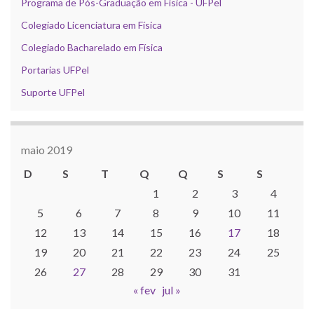
Programa de Pós-Graduação em Física - UFPel
Colegiado Licenciatura em Física
Colegiado Bacharelado em Física
Portarias UFPel
Suporte UFPel
maio 2019
D
S
T
Q
Q
S
S
1
2
3
4
5
6
7
8
9
10
11
12
13
14
15
16
17
18
19
20
21
22
23
24
25
26
27
28
29
30
31
« fev
jul »