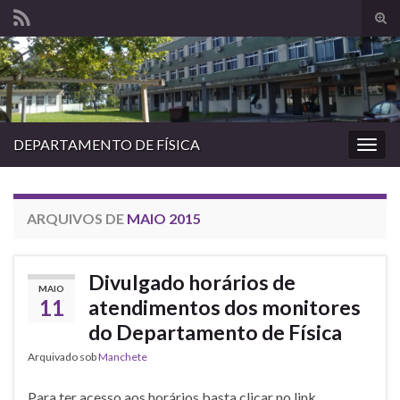
Alte
form
Search for:
de
pesq
DEPARTAMENTO DE FÍSICA
Alter
nave
ARQUIVOS DE
MAIO 2015
Divulgado horários de
MAIO
11
atendimentos dos monitores
do Departamento de Física
Arquivado sob
Manchete
Para ter acesso aos horários basta clicar no link