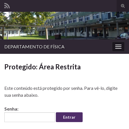
Alte
form
Search for:
de
pesq
DEPARTAMENTO DE FÍSICA
Alter
nave
Protegido: Área Restrita
Este conteúdo está protegido por senha. Para vê-lo, digite
sua senha abaixo.
Senha: