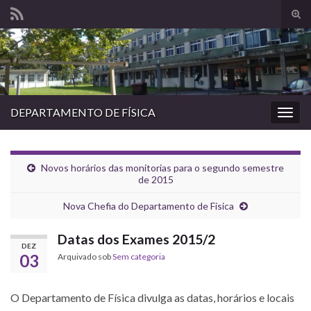
Alte
form
Search for:
de
pesq
DEPARTAMENTO DE FÍSICA
Alter
nave
Novos horários das monitorias para o segundo semestre
de 2015
Nova Chefia do Departamento de Física
Datas dos Exames 2015/2
DEZ
03
Arquivado sob
Sem categoria
O Departamento de Física divulga as datas, horários e locais