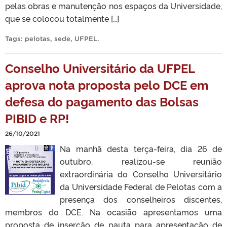
pelas obras e manutenção nos espaços da Universidade,
que se colocou totalmente […]
Tags:
pelotas
,
sede
,
UFPEL
.
Conselho Universitário da UFPEL
aprova nota proposta pelo DCE em
defesa do pagamento das Bolsas
PIBID e RP!
26/10/2021
Na manhã desta terça-feira, dia 26 de
outubro, realizou-se reunião
extraordinária do Conselho Universitário
da Universidade Federal de Pelotas com a
presença dos conselheiros discentes,
membros do DCE. Na ocasião apresentamos uma
proposta de inserção de pauta para apresentação de