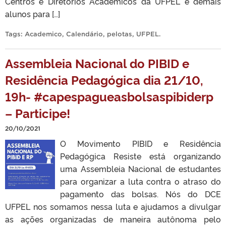
Centros e Diretórios Acadêmicos da UFPEL e demais
alunos para […]
Tags:
Academico
,
Calendário
,
pelotas
,
UFPEL
.
Assembleia Nacional do PIBID e
Residência Pedagógica dia 21/10,
19h- #capespagueasbolsaspibiderp
– Participe!
20/10/2021
O Movimento PIBID e Residência
Pedagógica Resiste está organizando
uma Assembleia Nacional de estudantes
para organizar a luta contra o atraso do
pagamento das bolsas. Nós do DCE
UFPEL nos somamos nessa luta e ajudamos a divulgar
as ações organizadas de maneira autônoma pelo