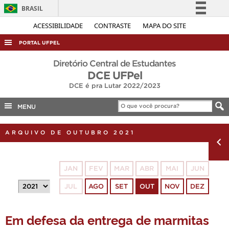
BRASIL
Simplifique!
ACESSIBILIDADE
CONTRASTE
MAPA DO SITE
Comunica BR
PORTAL UFPEL
Participe
ACESSO À INFORMAÇÃO
Diretório Central de Estudantes
Acesso à informação
DCE UFPel
AUDITORIA
DCE é pra Lutar 2022/2023
Legislação
COBALTO
Canais
MENU
CONCURSOS
EDITAIS
ARQUIVO DE OUTUBRO 2021
INTERNACIONAL
OUVIDORIA
JAN
FEV
MAR
ABR
MAI
JUN
PORTARIAS
JUL
AGO
SET
OUT
NOV
DEZ
TELEFONES
Em defesa da entrega de marmitas