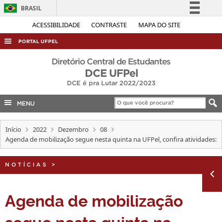
BRASIL
Simplifique!
ACESSIBILIDADE
CONTRASTE
MAPA DO SITE
Comunica BR
PORTAL UFPEL
Participe
ACESSO À INFORMAÇÃO
Diretório Central de Estudantes
Acesso à informação
DCE UFPel
AUDITORIA
DCE é pra Lutar 2022/2023
Legislação
COBALTO
Canais
MENU
CONCURSOS
EDITAIS
Início
2022
Dezembro
08
Agenda de mobilização segue nesta quinta na UFPel, confira atividades:
INTERNACIONAL
OUVIDORIA
NOTÍCIAS
>
PORTARIAS
Agenda de mobilização
TELEFONES
segue nesta quinta na