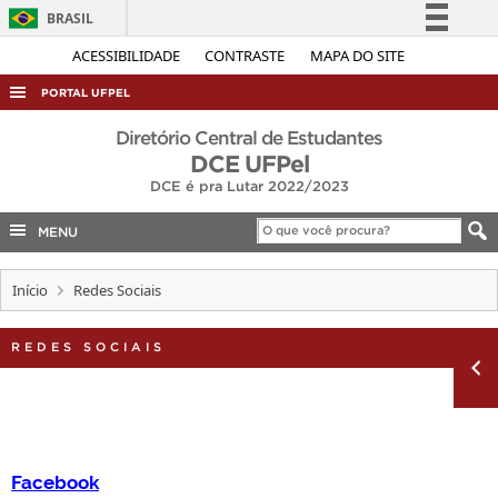
BRASIL
Simplifique!
ACESSIBILIDADE
CONTRASTE
MAPA DO SITE
Comunica BR
PORTAL UFPEL
Participe
ACESSO À INFORMAÇÃO
Diretório Central de Estudantes
Acesso à informação
DCE UFPel
AUDITORIA
DCE é pra Lutar 2022/2023
Legislação
COBALTO
Canais
MENU
CONCURSOS
EDITAIS
Início
Redes Sociais
INTERNACIONAL
REDES SOCIAIS
OUVIDORIA
PORTARIAS
TELEFONES
Facebook