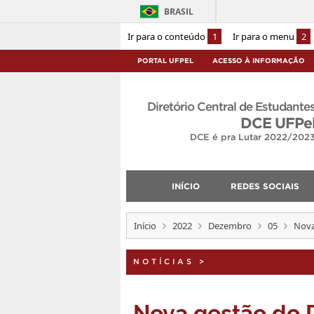
BRASIL
Ir para o conteúdo
1
Ir para o menu
2
PORTAL UFPEL
ACESSO À INFORMAÇÃO
Diretório Central de Estudante
DCE UFPe
DCE é pra Lutar 2022/202
INÍCIO
REDES SOCIAIS
Início
2022
Dezembro
05
Nova
NOTÍCIAS
>
Nova gestão do 