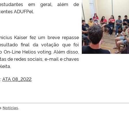
estudantes em geral, além de
centes ADUFPel.
icius Kaiser fez um breve repasse
esultado final da votação que foi
o On-Line Helios voting. Além disso,
as de redes sociais, e-mail e chaves
eita.
a:
ATA 08_2022
.
ia
Notícias
.