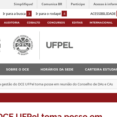
Simplifique!
Comunica BR
Participe
Acesso à infor
Ir para a busca
3
Ir para o rodapé
4
ACESSIBILIDADE
AUDITORIA
COBALTO
CONCURSOS
EDITAIS
INTERNACIONAL
s
l
3
SOBRE O DCE
HORÁRIOS DA SEDE
CARTEIRA ESTUDAN
 gestão do DCE UFPel toma posse em reunião do Conselho de DAs e CAs
DCE UFPel toma posse em