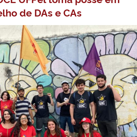
elho de DAs e CAs