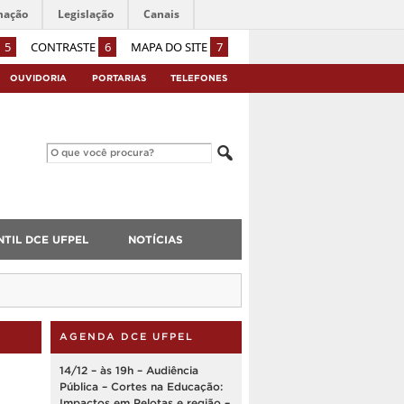
mação
Legislação
Canais
5
CONTRASTE
6
MAPA DO SITE
7
OUVIDORIA
PORTARIAS
TELEFONES
TIL DCE UFPEL
NOTÍCIAS
AGENDA DCE UFPEL
14/12 – às 19h – Audiência
Pública – Cortes na Educação:
Impactos em Pelotas e região –