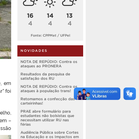
16
14
13
4
4
4
Fonte: CPPMet / UFPel
NOVIDADES
NOTA DE REPÚDIO: Contra os
ataques ao PRONERA
Resultados da pesquisa de
satisfação dos RU
), em
NOTA DE REPÚDIO: Contra os
” foi
ataques à população trans!
Retomamos a confecção das
carteirinhas!
elho,
PRAE abre formulário para
estudantes não bolsistas que
gem –
necessitam utilizar RU nas
férias
issão
Audiência Pública sobre Cortes
na Educação e os Impactos em