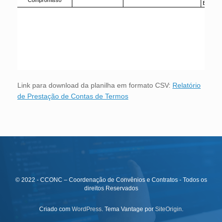
Link para download da planilha em formato CSV:
Relatório
de Prestação de Contas de Termos
© 2022 - CCONC – Coordenação de Convênios e Contratos - Todos os
direitos Reservados
Criado com
WordPress
. Tema Vantage por
SiteOrigin
.