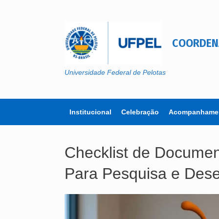
Skip
to
content
COORDEN
Universidade Federal de Pelotas
Institucional
Celebração
Acompanhamen
Checklist de Documen
Para Pesquisa e Dese
Tocador
de