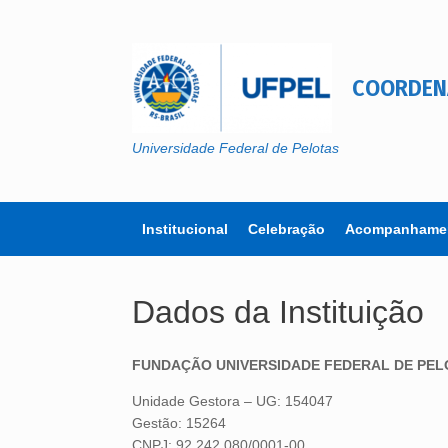
Skip
to
content
COORDEN
Universidade Federal de Pelotas
Institucional
Celebração
Acompanhamen
Dados da Instituição
FUNDAÇÃO UNIVERSIDADE FEDERAL DE PELO
Unidade Gestora – UG: 154047
Gestão: 15264
CNPJ: 92.242.080/0001-00