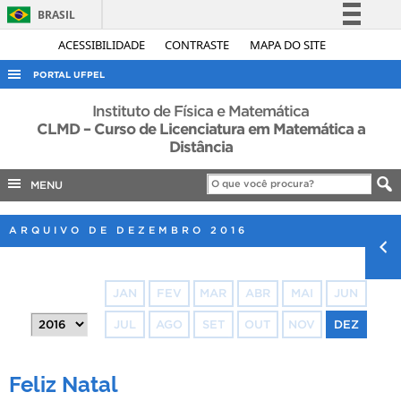
BRASIL
Simplifique!
ACESSIBILIDADE
CONTRASTE
MAPA DO SITE
Comunica BR
PORTAL UFPEL
Participe
ACESSO À INFORMAÇÃO
Instituto de Física e Matemática
Acesso à informação
CLMD – Curso de Licenciatura em Matemática a
AUDITORIA
Distância
Legislação
COBALTO
Canais
MENU
CONCURSOS
EDITAIS
ARQUIVO DE DEZEMBRO 2016
INTERNACIONAL
OUVIDORIA
JAN
FEV
MAR
ABR
MAI
JUN
PORTARIAS
JUL
AGO
SET
OUT
NOV
DEZ
TELEFONES
Feliz Natal