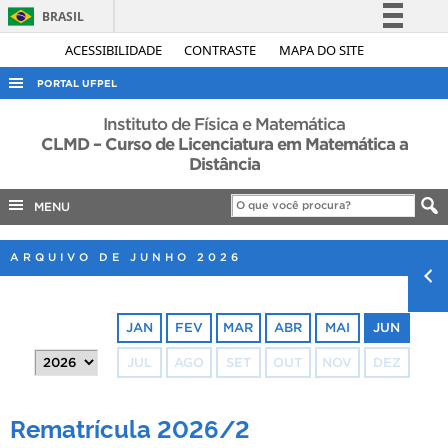
BRASIL
Simplifique!
ACESSIBILIDADE
CONTRASTE
MAPA DO SITE
Comunica BR
PORTAL UFPEL
Participe
ACESSO À INFORMAÇÃO
Instituto de Física e Matemática
Acesso à informação
CLMD – Curso de Licenciatura em Matemática a
AUDITORIA
Distância
Legislação
COBALTO
Canais
MENU
CONCURSOS
EDITAIS
ARQUIVO DE JUNHO 2026
INTERNACIONAL
OUVIDORIA
JAN
FEV
MAR
ABR
MAI
JUN
PORTARIAS
JUL
AGO
SET
OUT
NOV
DEZ
TELEFONES
Rematrícula 2026/2