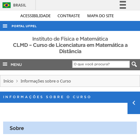
BRASIL
Simplifique!
ACESSIBILIDADE
CONTRASTE
MAPA DO SITE
Comunica BR
PORTAL UFPEL
Participe
ACESSO À INFORMAÇÃO
Instituto de Física e Matemática
Acesso à informação
CLMD – Curso de Licenciatura em Matemática a
AUDITORIA
Distância
Legislação
COBALTO
Canais
MENU
CONCURSOS
EDITAIS
Início
Informações sobre o Curso
INTERNACIONAL
INFORMAÇÕES SOBRE O CURSO
OUVIDORIA
PORTARIAS
TELEFONES
Sobre