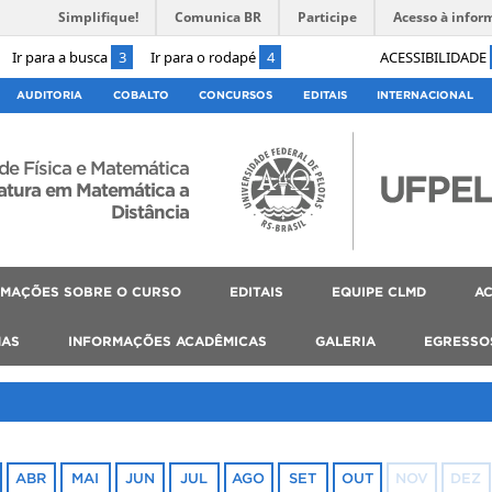
Simplifique!
Comunica BR
Participe
Acesso à infor
Ir para a busca
3
Ir para o rodapé
4
ACESSIBILIDADE
AUDITORIA
COBALTO
CONCURSOS
EDITAIS
INTERNACIONAL
 de Física e Matemática
atura em Matemática a
Distância
RMAÇÕES SOBRE O CURSO
EDITAIS
EQUIPE CLMD
AC
MAS
INFORMAÇÕES ACADÊMICAS
GALERIA
EGRESSO
ABR
MAI
JUN
JUL
AGO
SET
OUT
NOV
DEZ