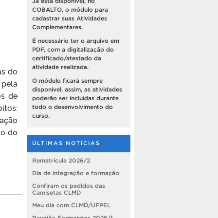
Já está disponível, no
COBALTO, o módulo para
cadastrar suas Atividades
Complementares.
É necessário ter o arquivo em
PDF, com a digitalização do
certificado/atestado da
atividade realizada.
as do
O módulo ficará sempre
 pela
disponível, assim, as atividades
os de
poderão ser incluídas durante
itos:
todo o desenvolvimento do
curso.
lação
co do
ÚLTIMAS NOTÍCIAS
Rematrícula 2026/2
Dia de integração e formação
Confiram os pedidos das
Camisetas CLMD
Meu dia com CLMD/UFPEL
Reunião Formandos 2026/1