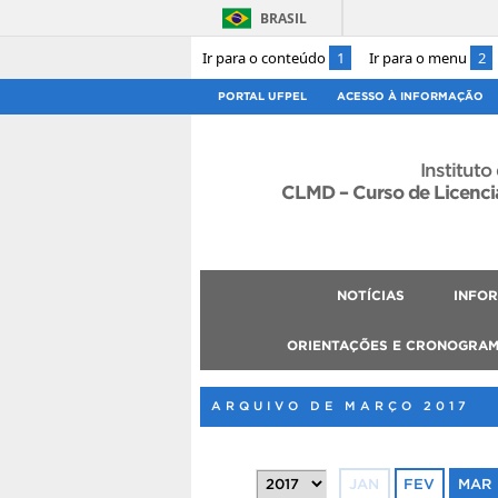
BRASIL
Ir para o conteúdo
1
Ir para o menu
2
PORTAL UFPEL
ACESSO À INFORMAÇÃO
Instituto
CLMD – Curso de Licenci
NOTÍCIAS
INFO
ORIENTAÇÕES E CRONOGRA
ARQUIVO DE MARÇO 2017
JAN
FEV
MAR