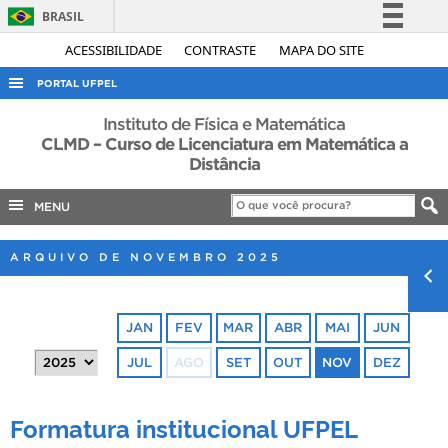
BRASIL
Simplifique!
ACESSIBILIDADE
CONTRASTE
MAPA DO SITE
Comunica BR
PORTAL UFPEL
Participe
ACESSO À INFORMAÇÃO
Instituto de Física e Matemática
Acesso à informação
CLMD – Curso de Licenciatura em Matemática a
AUDITORIA
Distância
Legislação
COBALTO
Canais
MENU
CONCURSOS
EDITAIS
ARQUIVO DE NOVEMBRO 2025
INTERNACIONAL
OUVIDORIA
JAN
FEV
MAR
ABR
MAI
JUN
PORTARIAS
JUL
AGO
SET
OUT
NOV
DEZ
TELEFONES
Formatura institucional UFPEL