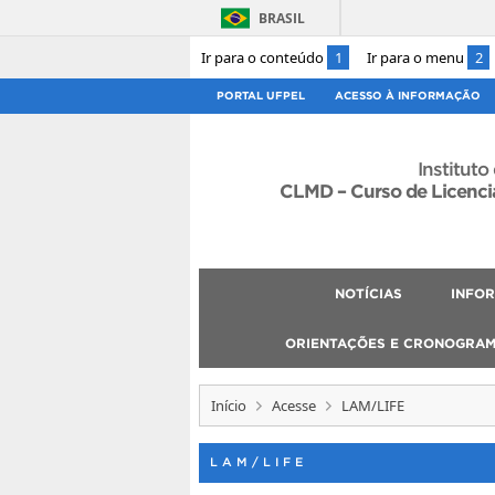
BRASIL
Ir para o conteúdo
1
Ir para o menu
2
PORTAL UFPEL
ACESSO À INFORMAÇÃO
Instituto
CLMD – Curso de Licenci
NOTÍCIAS
INFO
ORIENTAÇÕES E CRONOGRA
Início
Acesse
LAM/LIFE
LAM/LIFE