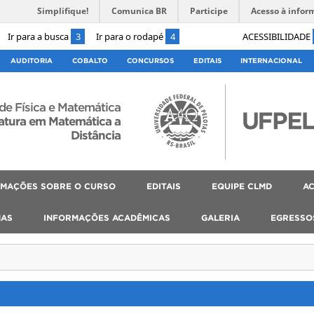
Simplifique!
Comunica BR
Participe
Acesso à infor
Ir para a busca
3
Ir para o rodapé
4
ACESSIBILIDADE
AUDITORIA
COBALTO
CONCURSOS
EDITAIS
INTERNACIONAL
 de Física e Matemática
atura em Matemática a
Distância
RMAÇÕES SOBRE O CURSO
EDITAIS
EQUIPE CLMD
AC
MAS
INFORMAÇÕES ACADÊMICAS
GALERIA
EGRESSO