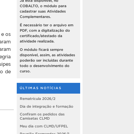
Já está disponível, no
COBALTO, o módulo para
cadastrar suas Atividades
Complementares.
É necessário ter o arquivo em
PDF, com a digitalização do
 e os
certificado/atestado da
zaram
atividade realizada.
iaram
O módulo ficará sempre
disponível, assim, as atividades
egria
poderão ser incluídas durante
uipes
todo o desenvolvimento do
lo de
curso.
ÚLTIMAS NOTÍCIAS
Rematrícula 2026/2
Dia de integração e formação
Confiram os pedidos das
Camisetas CLMD
Meu dia com CLMD/UFPEL
Reunião Formandos 2026/1