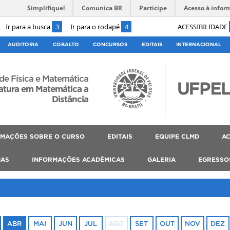
Simplifique!
Comunica BR
Participe
Acesso à infor
Ir para a busca
3
Ir para o rodapé
4
ACESSIBILIDADE
AUDITORIA
COBALTO
CONCURSOS
EDITAIS
INTERNACIONAL
 de Física e Matemática
atura em Matemática a
Distância
RMAÇÕES SOBRE O CURSO
EDITAIS
EQUIPE CLMD
AC
MAS
INFORMAÇÕES ACADÊMICAS
GALERIA
EGRESSO
ABR
MAI
JUN
JUL
AGO
SET
OUT
NOV
DEZ