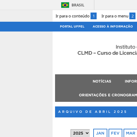
BRASIL
Ir para o conteúdo
1
Ir para o menu
2
PORTAL UFPEL
ACESSO À INFORMAÇÃO
Instituto
CLMD – Curso de Licenci
NOTÍCIAS
INFO
ORIENTAÇÕES E CRONOGRA
ARQUIVO DE ABRIL 2025
JAN
FEV
MAR