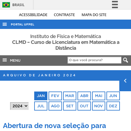
BRASIL
Simplifique!
ACESSIBILIDADE
CONTRASTE
MAPA DO SITE
Comunica BR
PORTAL UFPEL
Participe
ACESSO À INFORMAÇÃO
Instituto de Física e Matemática
Acesso à informação
CLMD – Curso de Licenciatura em Matemática a
AUDITORIA
Distância
Legislação
COBALTO
Canais
MENU
CONCURSOS
EDITAIS
ARQUIVO DE JANEIRO 2024
INTERNACIONAL
OUVIDORIA
JAN
FEV
MAR
ABR
MAI
JUN
PORTARIAS
JUL
AGO
SET
OUT
NOV
DEZ
TELEFONES
Abertura de nova seleção para