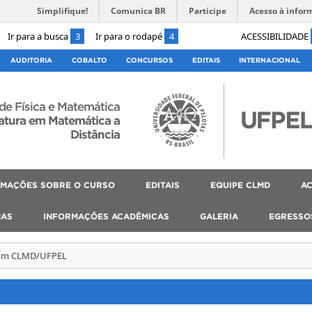
Simplifique!
Comunica BR
Participe
Acesso à infor
Ir para a busca
3
Ir para o rodapé
4
ACESSIBILIDADE
AUDITORIA
COBALTO
CONCURSOS
EDITAIS
INTERNACIONAL
 de Física e Matemática
atura em Matemática a
Distância
RMAÇÕES SOBRE O CURSO
EDITAIS
EQUIPE CLMD
AC
MAS
INFORMAÇÕES ACADÊMICAS
GALERIA
EGRESSO
com CLMD/UFPEL