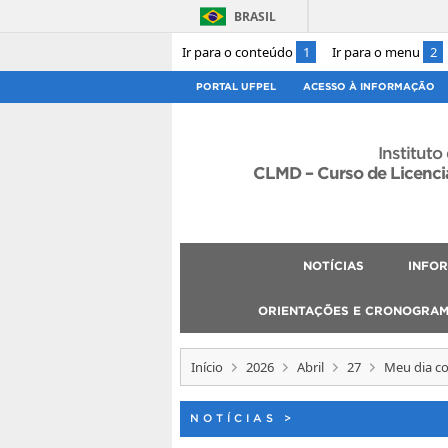
BRASIL
Ir para o conteúdo
1
Ir para o menu
2
PORTAL UFPEL
ACESSO À INFORMAÇÃO
Instituto
CLMD – Curso de Licenci
NOTÍCIAS
INFO
ORIENTAÇÕES E CRONOGRA
Início
2026
Abril
27
Meu dia 
NOTÍCIAS
>