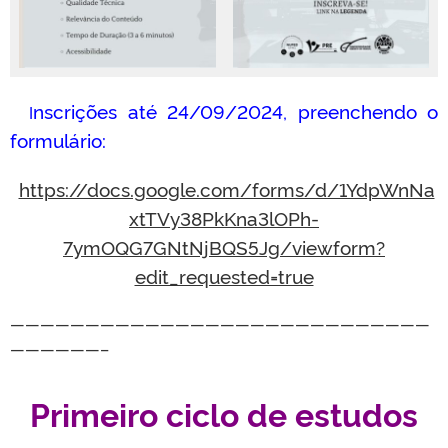
nscrições até 24/09/2024, preenchendo o
I
formulário:
https://docs.google.com/forms/d/1YdpWnNa
xtTVy38PkKna3lOPh-
7ymOQG7GNtNjBQS5Jg/viewform?
edit_requested=true
————————————————————————————
——————–
Primeiro ciclo de estudos