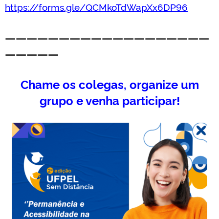
https://forms.gle/QCMkoTdWapXx6DP96
———————————————————
—————
Chame os colegas, organize um
grupo e venha participar!