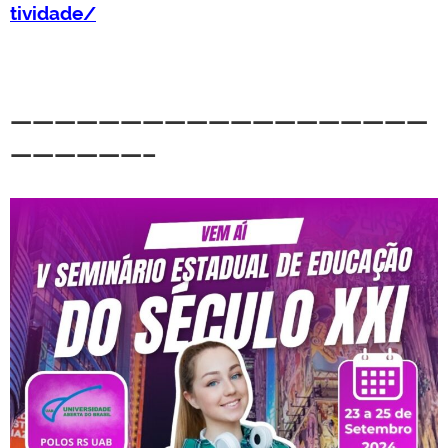
tividade/
———————————————————
——————–