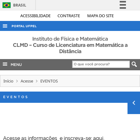
BRASIL
Simplifique!
ACESSIBILIDADE
CONTRASTE
MAPA DO SITE
Comunica BR
PORTAL UFPEL
Participe
ACESSO À INFORMAÇÃO
Instituto de Física e Matemática
Acesso à informação
CLMD – Curso de Licenciatura em Matemática a
AUDITORIA
Distância
Legislação
COBALTO
Canais
MENU
CONCURSOS
EDITAIS
Início
Acesse
EVENTOS
INTERNACIONAL
EVENTOS
OUVIDORIA
PORTARIAS
TELEFONES
Acesse as informações e inscreva-se:
aqui.