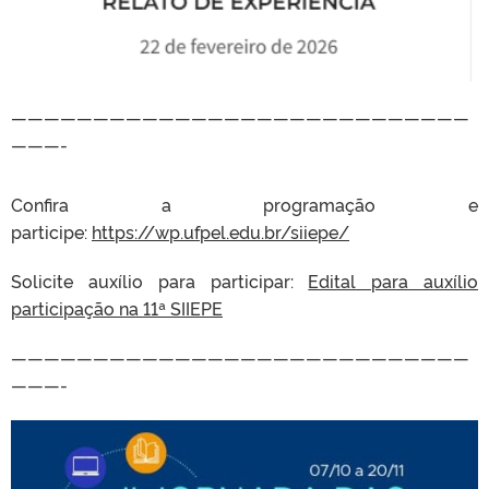
————————————————————————————
———-
Confira a programação e
participe:
https://wp.ufpel.edu.br/siiepe/
Solicite auxílio para participar:
Edital para auxílio
participação na 11ª SIIEPE
————————————————————————————
———-