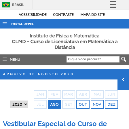
BRASIL
Simplifique!
ACESSIBILIDADE
CONTRASTE
MAPA DO SITE
Comunica BR
PORTAL UFPEL
Participe
ACESSO À INFORMAÇÃO
Instituto de Física e Matemática
Acesso à informação
CLMD – Curso de Licenciatura em Matemática a
AUDITORIA
Distância
Legislação
COBALTO
Canais
MENU
CONCURSOS
EDITAIS
ARQUIVO DE AGOSTO 2020
INTERNACIONAL
OUVIDORIA
JAN
FEV
MAR
ABR
MAI
JUN
PORTARIAS
JUL
AGO
SET
OUT
NOV
DEZ
TELEFONES
Vestibular Especial do Curso de