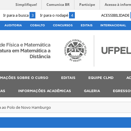
Simplifique!
Comunica BR
Participe
Acesso à infor
Ir para a busca
3
Ir para o rodapé
4
ACESSIBILIDADE
AUDITORIA
COBALTO
CONCURSOS
EDITAIS
INTERNACIONAL
 de Física e Matemática
atura em Matemática a
Distância
RMAÇÕES SOBRE O CURSO
EDITAIS
EQUIPE CLMD
AC
MAS
INFORMAÇÕES ACADÊMICAS
GALERIA
EGRESSO
ta ao Polo de Novo Hamburgo