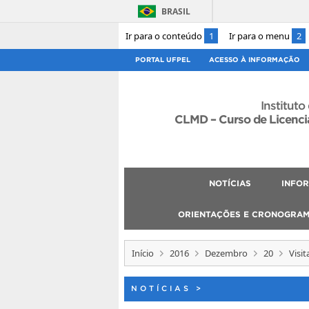
BRASIL
Ir para o conteúdo
1
Ir para o menu
2
PORTAL UFPEL
ACESSO À INFORMAÇÃO
Instituto
CLMD – Curso de Licenci
NOTÍCIAS
INFO
ORIENTAÇÕES E CRONOGRA
Início
2016
Dezembro
20
Visi
NOTÍCIAS
>