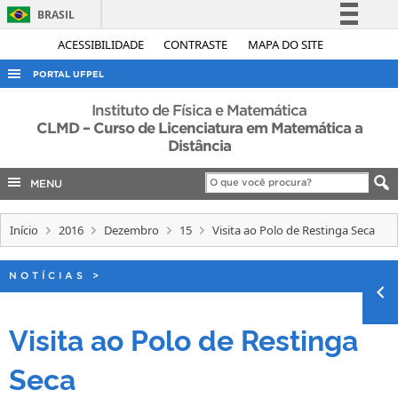
BRASIL
Simplifique!
ACESSIBILIDADE
CONTRASTE
MAPA DO SITE
Comunica BR
PORTAL UFPEL
Participe
ACESSO À INFORMAÇÃO
Instituto de Física e Matemática
Acesso à informação
CLMD – Curso de Licenciatura em Matemática a
AUDITORIA
Distância
Legislação
COBALTO
Canais
MENU
CONCURSOS
EDITAIS
Início
2016
Dezembro
15
Visita ao Polo de Restinga Seca
INTERNACIONAL
NOTÍCIAS
>
OUVIDORIA
PORTARIAS
Visita ao Polo de Restinga
TELEFONES
Seca