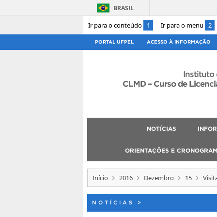
BRASIL
Ir para o conteúdo
1
Ir para o menu
2
PORTAL UFPEL
ACESSO À INFORMAÇÃO
Instituto
CLMD – Curso de Licenci
NOTÍCIAS
INFO
ORIENTAÇÕES E CRONOGRA
Início
2016
Dezembro
15
Visi
NOTÍCIAS
>