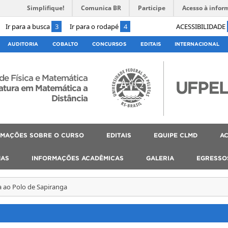
Simplifique!
Comunica BR
Participe
Acesso à infor
Ir para a busca
3
Ir para o rodapé
4
ACESSIBILIDADE
AUDITORIA
COBALTO
CONCURSOS
EDITAIS
INTERNACIONAL
 de Física e Matemática
atura em Matemática a
Distância
RMAÇÕES SOBRE O CURSO
EDITAIS
EQUIPE CLMD
AC
MAS
INFORMAÇÕES ACADÊMICAS
GALERIA
EGRESSO
ta ao Polo de Sapiranga