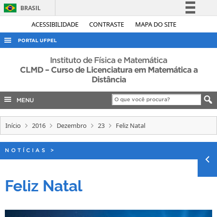
BRASIL
Simplifique!
ACESSIBILIDADE
CONTRASTE
MAPA DO SITE
Comunica BR
PORTAL UFPEL
Participe
ACESSO À INFORMAÇÃO
Instituto de Física e Matemática
Acesso à informação
CLMD – Curso de Licenciatura em Matemática a
AUDITORIA
Distância
Legislação
COBALTO
Canais
MENU
CONCURSOS
EDITAIS
Início
2016
Dezembro
23
Feliz Natal
INTERNACIONAL
NOTÍCIAS
>
OUVIDORIA
PORTARIAS
Feliz Natal
TELEFONES