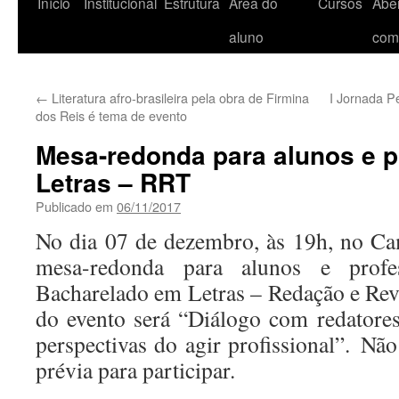
Início
Institucional
Estrutura
Área do
Cursos
Aber
aluno
com
←
Literatura afro-brasileira pela obra de Firmina
I Jornada P
dos Reis é tema de evento
Mesa-redonda para alunos e p
Letras – RRT
Publicado em
06/11/2017
No dia 07 de dezembro, às 19h, no Ca
mesa-redonda para alunos e prof
Bacharelado em Letras – Redação e Rev
do evento será “Diálogo com redatores 
perspectivas do agir profissional”. Não
prévia para participar.