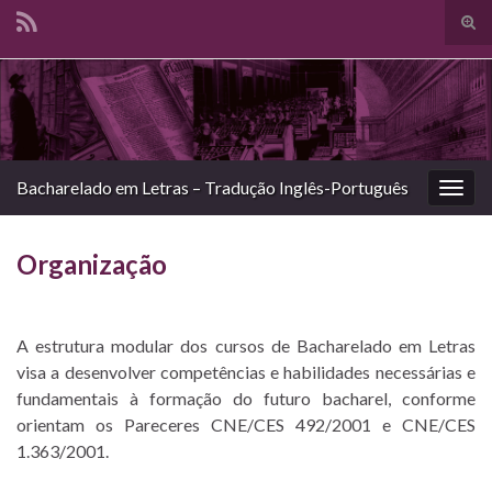
Alte
form
Search for:
de
pesq
Bacharelado em Letras – Tradução Inglês-Português
Alter
nave
Organização
A estrutura modular dos cursos de Bacharelado em Letras
visa a desenvolver competências e habilidades necessárias e
fundamentais à formação do futuro bacharel, conforme
orientam os Pareceres CNE/CES 492/2001 e CNE/CES
1.363/2001.