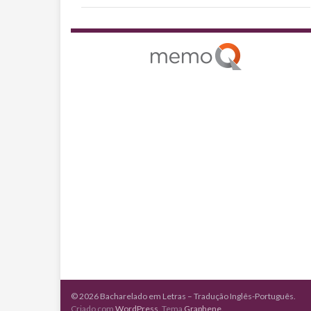
© 2026 Bacharelado em Letras – Tradução Inglês-Português.
Criado com
WordPress
. Tema
Graphene
.