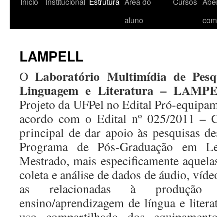
Início
Institucional
Estrutura
Área do
Cursos
Aber
aluno
com
LAMPELL
Laboratório Multimídia de Pes
O
Linguagem e Literatura – LAMP
Projeto da UFPel no Edital Pró-equipam
acordo com o Edital nº 025/2011 – C
principal de dar apoio às pesquisas d
Programa de Pós-Graduação em L
Mestrado, mais especificamente aquel
coleta e análise de dados de áudio, ví
as relacionadas à produção
ensino/aprendizagem de língua e litera
uso compartilhado dos equipame