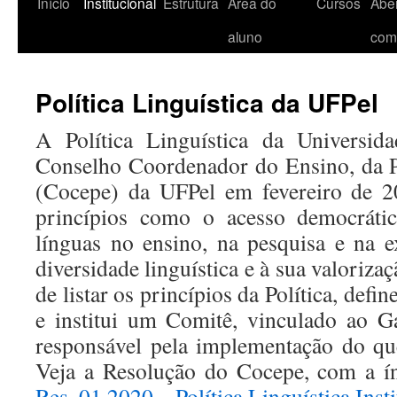
Início
Institucional
Estrutura
Área do
Cursos
Aber
aluno
com
Política Linguística da UFPel
A Política Linguística da Universid
Conselho Coordenador do Ensino, da P
(Cocepe) da UFPel em fevereiro de 2
princípios como o acesso democráti
línguas no ensino, na pesquisa e na e
diversidade linguística e à sua valoriz
de listar os princípios da Política, defin
e institui um Comitê, vinculado ao Ga
responsável pela implementação do qu
Veja a Resolução do Cocepe, com a ín
Res. 01.2020 – Política Linguística Inst