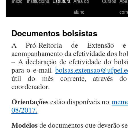
Início
Institucional
Estrutura
Área do
Cursos
Aber
aluno
com
Documentos bolsistas
A Pró-Reitoria de Extensão e
acompanhamento da efetividade dos bols
– A declaração de efetividade do
bolsi
para o e-mail
bolsas.extensao@ufpel.e
útil do mês corrente, através d
coordenador.
Orientações
estão disponíveis no
memo
08/2017.
Modelos
de documentos que deverão ser