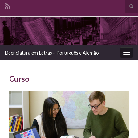
Alte
form
Search for:
de
pesq
Licenciatura em Letras – Português e Alemão
Alter
nave
Curso