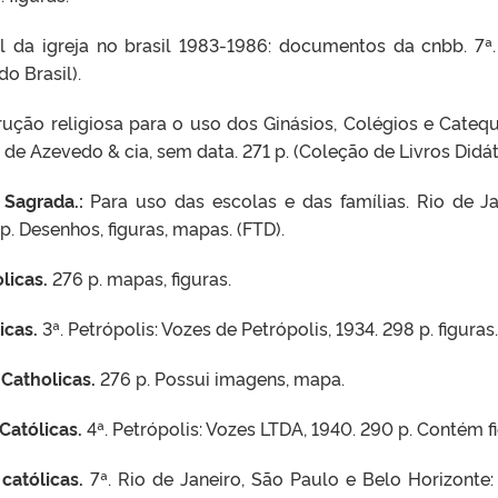
al da igreja no brasil 1983-1986: documentos da cnbb. 7ª. 
o Brasil).
rução religiosa para o uso dos Ginásios, Colégios e Catequis
de Azevedo & cia, sem data. 271 p. (Coleção de Livros Didátic
a Sagrada.:
Para uso das escolas e das famílias. Rio de Ja
 p. Desenhos, figuras, mapas. (FTD).
olicas.
276 p. mapas, figuras.
licas.
3ª. Petrópolis: Vozes de Petrópolis, 1934. 298 p. figuras.
 Catholicas.
276 p. Possui imagens, mapa.
 Católicas.
4ª. Petrópolis: Vozes LTDA, 1940. 290 p. Contém f
 católicas.
7ª. Rio de Janeiro, São Paulo e Belo Horizonte