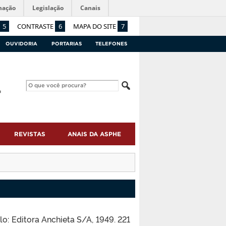
mação
Legislação
Canais
5
CONTRASTE
6
MAPA DO SITE
7
OUVIDORIA
PORTARIAS
TELEFONES
REVISTAS
ANAIS DA ASPHE
lo: Editora Anchieta S/A, 1949. 221