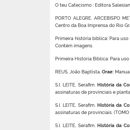
O teu Catecismo : Editora Salesian
PORTO ALEGRE, ARCEBISPO ME
Centro da Boa Imprensa do Rio Gra
Primeira história bíblica: Para uso
Contém imagens.
Primeira História Bíblica: Para uso
REUS, João Baptista.
Orae:
Manual
S.I. LEITE, Serafim.
História da C
assinaturas de provinciais e plant
S.I. LEITE, Serafim.
História da C
assinaturas de provinciais. (TOMO 
S.I. LEITE, Serafim.
História da C