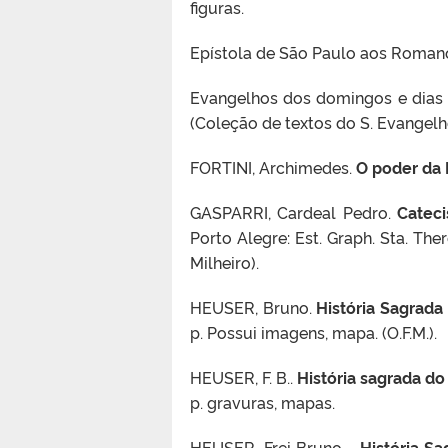
figuras.
Epístola de São Paulo aos Romanos.
Evangelhos dos domingos e dias sa
(Coleção de textos do S. Evangelh
FORTINI, Archimedes.
O poder da 
GASPARRI, Cardeal Pedro.
Catec
Porto Alegre: Est. Graph. Sta. The
Milheiro).
HEUSER, Bruno.
História Sagrad
p. Possui imagens, mapa. (O.F.M.).
HEUSER, F. B..
História sagrada d
p. gravuras, mapas.
HEUSER, Frei Bruno. .
História S