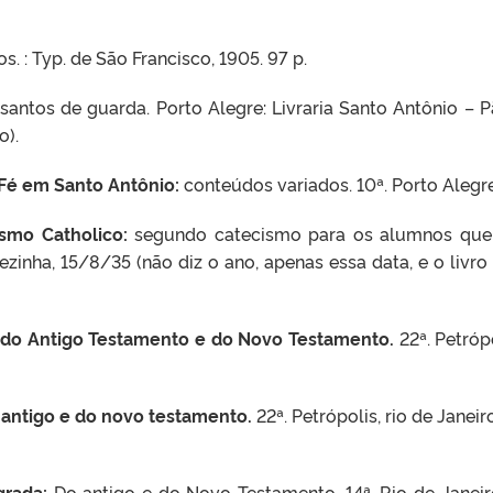
 : Typ. de São Francisco, 1905. 97 p.
ntos de guarda. Porto Alegre: Livraria Santo Antônio – Pão
o).
Fé em Santo Antônio:
conteúdos variados. 10ª. Porto Alegre
ismo Catholico:
segundo catecismo para os alumnos que j
rezinha, 15/8/35 (não diz o ano, apenas essa data, e o livro
a do Antigo Testamento e do Novo Testamento.
22ª. Petróp
o antigo e do novo testamento.
22ª. Petrópolis, rio de Janei
agrada:
Do antigo e do Novo Testamento. 14ª. Rio de Janeiro