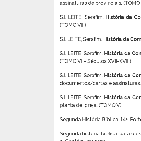
assinaturas de provinciais. (TOMO II
S.I. LEITE, Serafim.
História da C
(TOMO VIII).
S.I. LEITE, Serafim.
História da Com
S.I. LEITE, Serafim.
História da Co
(TOMO VI – Séculos XVII-XVIII).
S.I. LEITE, Serafim.
História da Co
documentos/cartas e assinaturas.
S.I. LEITE, Serafim.
História da Co
planta de igreja. (TOMO V).
Segunda História Bíblica. 14ª. Port
Segunda história bíblica: para o us
p. Contém imagens.