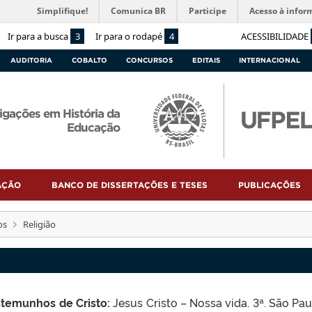
Simplifique!
Comunica BR
Participe
Acesso à infor
Ir para a busca
3
Ir para o rodapé
4
ACESSIBILIDADE
AUDITORIA
COBALTO
CONCURSOS
EDITAIS
INTERNACIONAL
igações em História da
Educação
AÇÃO
BANCO DE DISSERTAÇÕES E TESES
PUBLICAÇÕES
os
Religião
stemunhos de Cristo:
Jesus Cristo – Nossa vida. 3ª. São Pau