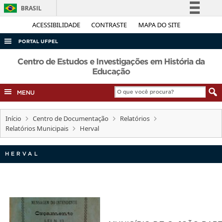
BRASIL
Simplifique!
ACESSIBILIDADE
CONTRASTE
MAPA DO SITE
Comunica BR
PORTAL UFPEL
Participe
ACESSO À INFORMAÇÃO
Centro de Estudos e Investigações em História da
Acesso à informação
Educação
AUDITORIA
Legislação
MENU
COBALTO
Canais
CONCURSOS
Início
Centro de Documentação
Relatórios
EDITAIS
Relatórios Municipais
Herval
INTERNACIONAL
HERVAL
OUVIDORIA
PORTARIAS
TELEFONES