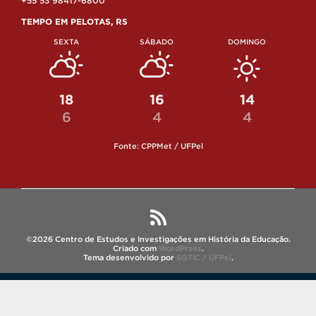
+55 53 98417-6800
TEMPO EM PELOTAS, RS
SEXTA
SÁBADO
DOMINGO
18
16
14
6
4
4
Fonte: CPPMet / UFPel
©2026 Centro de Estudos e Investigações em História da Educação.
Criado com
WordPress
.
Tema desenvolvido por
SGTIC / UFPel
.