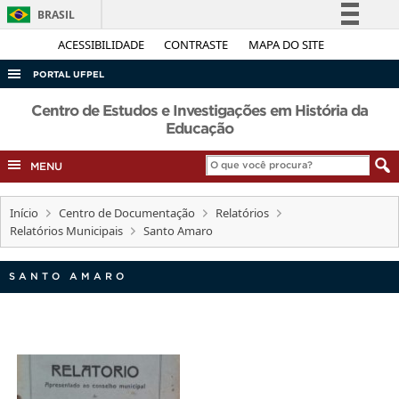
BRASIL
Simplifique!
ACESSIBILIDADE
CONTRASTE
MAPA DO SITE
Comunica BR
PORTAL UFPEL
Participe
ACESSO À INFORMAÇÃO
Centro de Estudos e Investigações em História da
Acesso à informação
Educação
AUDITORIA
Legislação
MENU
COBALTO
Canais
CONCURSOS
Início
Centro de Documentação
Relatórios
EDITAIS
Relatórios Municipais
Santo Amaro
INTERNACIONAL
SANTO AMARO
OUVIDORIA
PORTARIAS
TELEFONES