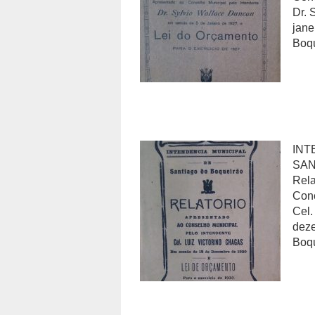
Dr. 
jane
Boqu
INT
SAN
Rela
Conc
Cel.
deze
Boqu