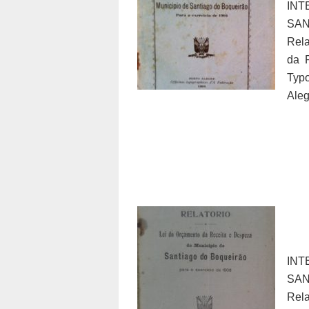
IN
SA
Rela
da R
Typo
Aleg
IN
SA
Rela