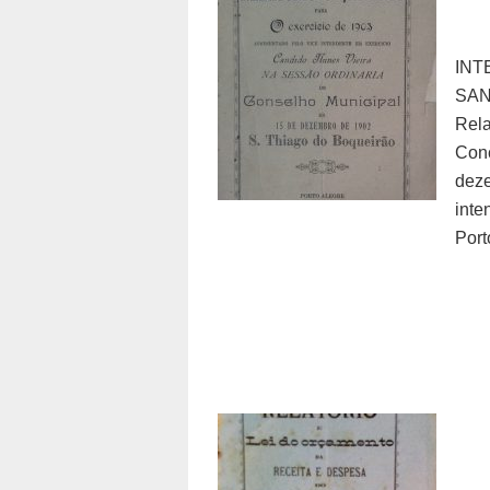
IN
SA
Rel
Con
de
inte
Port