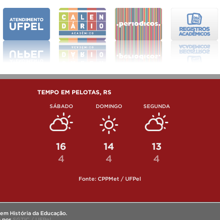
TEMPO EM PELOTAS, RS
SÁBADO
DOMINGO
SEGUNDA
16
14
13
4
4
4
Fonte: CPPMet / UFPel
em História da Educação.
o por
SGTIC / UFPel
.