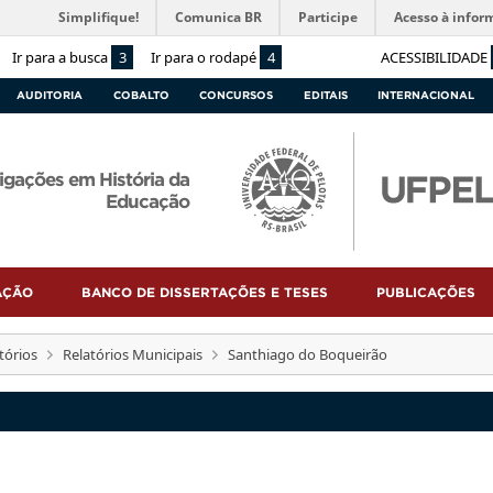
Simplifique!
Comunica BR
Participe
Acesso à infor
Ir para a busca
3
Ir para o rodapé
4
ACESSIBILIDADE
AUDITORIA
COBALTO
CONCURSOS
EDITAIS
INTERNACIONAL
igações em História da
Educação
AÇÃO
BANCO DE DISSERTAÇÕES E TESES
PUBLICAÇÕES
tórios
Relatórios Municipais
Santhiago do Boqueirão