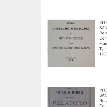
INT
SAN
Rela
Conc
Fran
Typo
191
INT
SAN
Rela
Conc