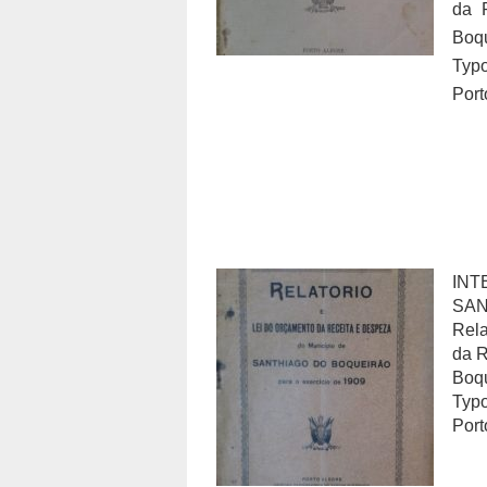
da 
Boq
Typo
Port
INT
SAN
Rela
da R
Boqu
Typo
Port